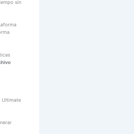
iempo sin
taforma
forma
ticas
chivo
e Ultimate
enerar