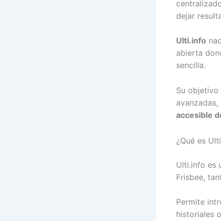
centralizad
dejar result
Ulti.info
nac
abierta don
sencilla.
Su objetivo 
avanzadas, 
accesible d
¿Qué es Ulti
Ulti.info es
Frisbee, tan
Permite int
historiales